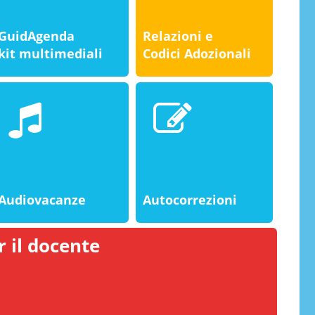
GuidAgenda
Relazioni e
kit multimediali
Codici Adozionali
Audiovacanze
Autocorrezioni
 il docente