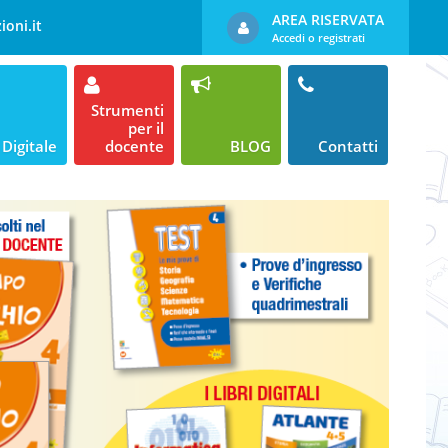
AREA RISERVATA
ioni.it
Accedi o registrati
Strumenti
per il
Digitale
docente
BLOG
Contatti