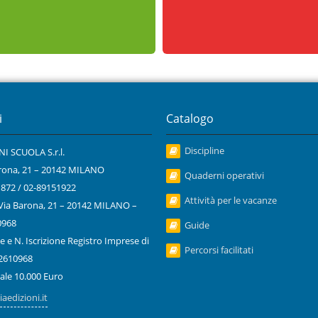
i
Catalogo
Discipline
I SCUOLA S.r.l.
Barona, 21 – 20142 MILANO
Quaderni operativi
1872 / 02-89151922
Attività per le vacanze
 Via Barona, 21 – 20142 MILANO –
0968
Guide
e e N. Iscrizione Registro Imprese di
Percorsi facilitati
2610968
iale 10.000 Euro
aedizioni.it