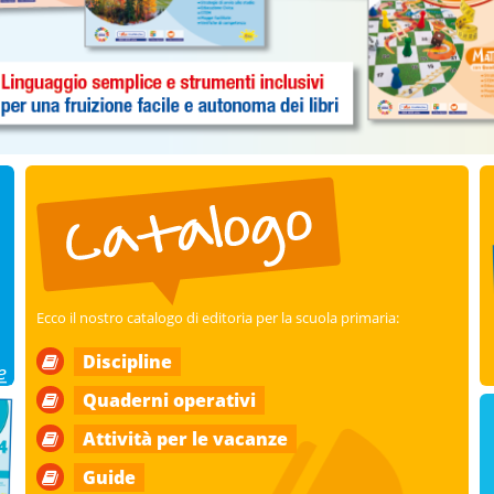
Ecco il nostro catalogo di editoria per la scuola primaria:
Discipline
Quaderni operativi
Attività per le vacanze
Guide